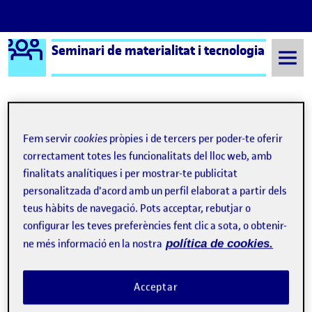
Logo Ágora
Seminari de materialitat i tecnologia
Saltar al contingut
Semestre 20222 - Aula 1
Fem servir
cookies
pròpies i de tercers per poder-te oferir
correctament totes les funcionalitats del lloc web, amb
finalitats analítiques i per mostrar-te publicitat
Vídeo PAC2 – Materialitat i Tecnologia
Publicat per
personalitzada d'acord amb un perfil elaborat a partir dels
Publicat per
Jordi Llort Figuerola
teus hàbits de navegació. Pots acceptar, rebutjar o
Visibilitat:
Data de publicació
24 juliol, 2023 4:25 pm
el Vídeo PAC2 – Materialitat i Tecnol
Públic
-
15 Maig 2023
-
comentari
configurar les teves preferències fent clic a sota, o obtenir-
ne més informació en la nostra
política de cookies.
Acceptar