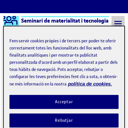
Logo Ágora
Seminari de materialitat i tecnologia
Saltar al contingut
Fem servir
cookies
pròpies i de tercers per poder-te oferir
correctament totes les funcionalitats del lloc web, amb
finalitats analítiques i per mostrar-te publicitat
Semestre 20222 - Aula 1
sinths
personalitzada d'acord amb un perfil elaborat a partir dels
sinths
teus hàbits de navegació. Pots acceptar, rebutjar o
configurar les teves preferències fent clic a sota, o obtenir-
ne més informació en la nostra
política de cookies.
Vídeo PAC2 – Materialitat i Tecnologia
Publicat per
Publicat per
Jordi Llort Figuerola
Visibilitat:
Data de publicació
24 juliol, 2023 4:25 pm
el Vídeo PAC2 – Materialitat i Tecnol
Públic
-
15 Maig 2023
-
comentari
Acceptar
Rebutjar