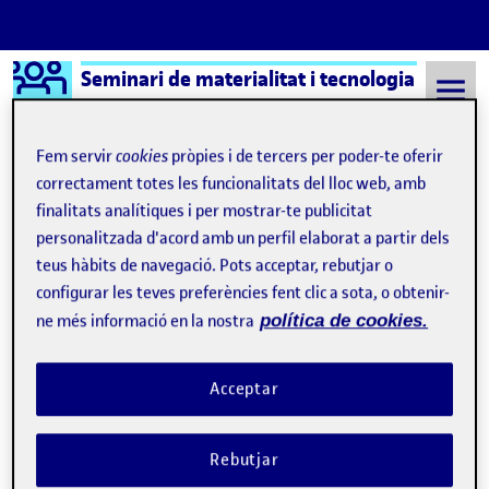
Logo Ágora
Seminari de materialitat i tecnologia
Saltar al contingut
Fem servir
cookies
pròpies i de tercers per poder-te oferir
correctament totes les funcionalitats del lloc web, amb
finalitats analítiques i per mostrar-te publicitat
Semestre 20222 - Aula 1
Jordi Llort Figuerola
personalitzada d'acord amb un perfil elaborat a partir dels
Jordi Llort Figuerola
teus hàbits de navegació. Pots acceptar, rebutjar o
configurar les teves preferències fent clic a sota, o obtenir-
ne més informació en la nostra
política de cookies.
Vídeo PAC2 – Materialitat i Tecnologia
Publicat per
Publicat per
Jordi Llort Figuerola
Visibilitat:
Data de publicació
24 juliol, 2023 4:25 pm
el Vídeo PAC2 – Materialitat i Tecnol
Públic
-
15 Maig 2023
-
comentari
Acceptar
Rebutjar