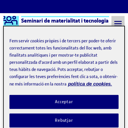
Logo Ágora
Seminari de materialitat i tecnologia
Saltar al contingut
Fem servir
cookies
pròpies i de tercers per poder-te oferir
correctament totes les funcionalitats del lloc web, amb
finalitats analítiques i per mostrar-te publicitat
Semestre 20222 - Aula 1
materialitat
personalitzada d'acord amb un perfil elaborat a partir dels
materialitat
teus hàbits de navegació. Pots acceptar, rebutjar o
configurar les teves preferències fent clic a sota, o obtenir-
ne més informació en la nostra
política de cookies.
Vídeo PAC2 –
Materialitat
i Tecnologia
Publicat per
Publicat per
Jordi Llort Figuerola
Visibilitat:
Data de publicació
24 juliol, 2023 4:25 pm
el Vídeo PAC2 –
Materialitat
i Tecnol
Públic
-
15 Maig 2023
-
comentari
Acceptar
Rebutjar