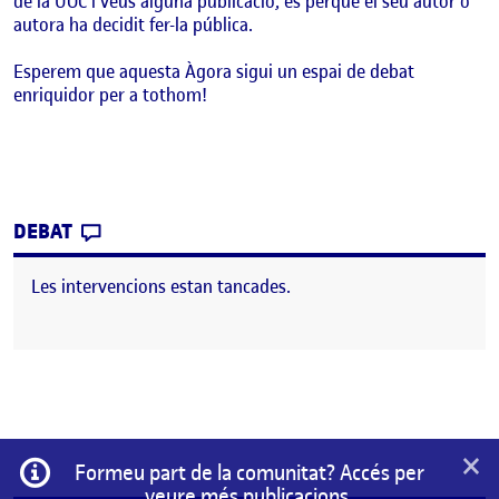
de la UOC i veus alguna publicació, és perquè el seu autor o
autora ha decidit fer-la pública.
Esperem que aquesta Àgora sigui un espai de debat
enriquidor per a tothom!
CONTRIBUTION
0
EL BENVINGUTS I BENVINGUDES!
DEBAT
Les intervencions estan tancades.
×
Informació
Formeu part de la comunitat? Accés per
veure més publicacions.