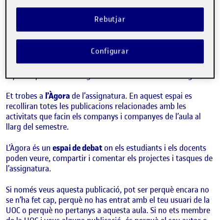
Benvinguts i benvingudes!
Publicat per
Folio
Rebutjar
Visibilitat:
Data de publicació
15 setembre, 2022 3:08 pm
Públic
-
8 Set. 2021
Configurar
Hola!
Aquesta publicació s’ha generat automàticament a l’Àgora.
Et trobes a
l’Àgora
de l’assignatura. En aquest espai es
recolliran totes les publicacions relacionades amb les
activitats que facin els companys i companyes de l’aula al
llarg del semestre.
L’Àgora és un
espai de debat
on els estudiants i els docents
poden veure, compartir i comentar els projectes i tasques de
l’assignatura.
Si només veus aquesta publicació, pot ser perquè encara no
se n’ha fet cap, perquè no has entrat amb el teu usuari de la
UOC o perquè no pertanys a aquesta aula. Si no ets membre