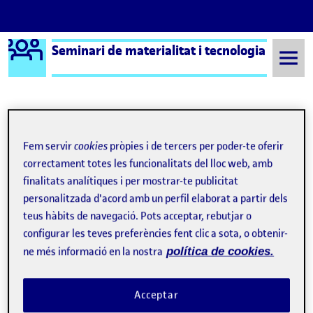
Logo Ágora
Seminari de materialitat i tecnologia
Saltar al contingut
Semestre 20222 - Aula 1
Benvinguts i benvingudes!
Fem servir
cookies
pròpies i de tercers per poder-te oferir
correctament totes les funcionalitats del lloc web, amb
Navegació d'entrades
: Víd
Següent
finalitats analítiques i per mostrar-te publicitat
personalitzada d'acord amb un perfil elaborat a partir dels
teus hàbits de navegació. Pots acceptar, rebutjar o
configurar les teves preferències fent clic a sota, o obtenir-
ne més informació en la nostra
política de cookies.
Acceptar
Publicat per