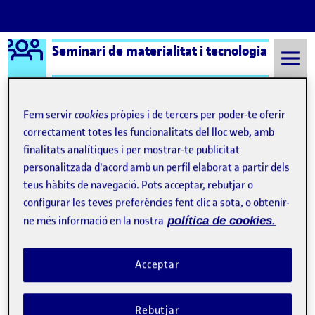
Logo Ágora
Seminari de materialitat i tecnologia
Saltar al contingut
Fem servir
cookies
pròpies i de tercers per poder-te oferir
correctament totes les funcionalitats del lloc web, amb
Semestre 20222 - Aula 1
Què és una Àgora?
finalitats analítiques i per mostrar-te publicitat
personalitzada d'acord amb un perfil elaborat a partir dels
Què és una Àgora?
teus hàbits de navegació. Pots acceptar, rebutjar o
configurar les teves preferències fent clic a sota, o obtenir-
Visibilitat:
Data de publicació
8 setembre, 2021 3:32 pm
Públic
-
17 Set. 2019
ne més informació en la nostra
política de cookies.
Hola! :D Aquesta pàgina de presentació s’ha generat
Acceptar
automàticament.
Una Àgora pertany a una aula de la UOC i recull
Rebutjar