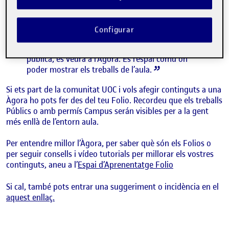
els continguts que els i les estudiants publiquen
als seus espais personals, anomenats Folios. Si
els i les companyes publiquen una activitat,
Configurar
l’associen a una activitat de l’aula i li donen
permís per ser vist a l’aula, campus o visió
pública, es veurà a l’Àgora. És l’espai comú on
poder mostrar els treballs de l’aula.
Si ets part de la comunitat UOC i vols afegir continguts a una
Àgora ho pots fer des del teu Folio. Recordeu que els treballs
Públics o amb permís Campus serán visibles per a la gent
més enllà de l’entorn aula.
Per entendre millor l’Àgora, per saber què són els Folios o
per seguir consells i vídeo tutorials per millorar els vostres
continguts, aneu a l’
Espai d’Aprenentatge Folio
Si cal, també pots entrar una suggeriment o incidència en el
aquest enllaç.