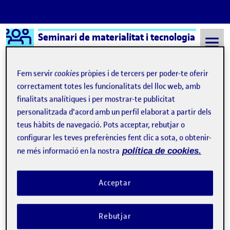
Logo Ágora
Seminari de materialitat i tecnologia
Saltar al contingut
Fem servir
cookies
pròpies i de tercers per poder-te oferir
correctament totes les funcionalitats del lloc web, amb
finalitats analítiques i per mostrar-te publicitat
Semestre 20222 - Aula 1
electrònica
personalitzada d'acord amb un perfil elaborat a partir dels
electrònica
teus hàbits de navegació. Pots acceptar, rebutjar o
configurar les teves preferències fent clic a sota, o obtenir-
ne més informació en la nostra
política de cookies.
Vídeo PAC2 – Materialitat i Tecnologia
Publicat per
Publicat per
Jordi Llort Figuerola
Visibilitat:
Data de publicació
24 juliol, 2023 4:25 pm
el Vídeo PAC2 – Materialitat i Tecnol
Públic
-
15 Maig 2023
-
comentari
Acceptar
Rebutjar