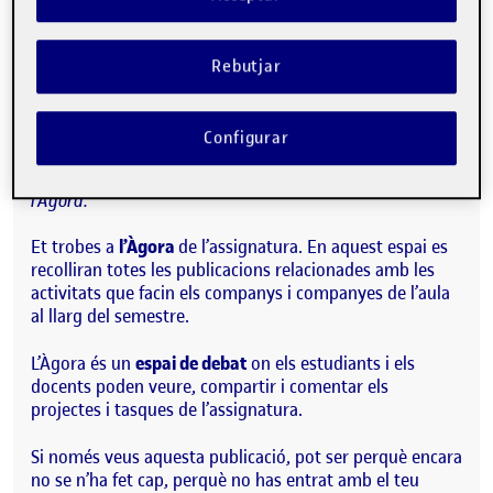
Publicat per
Folio
Visibilitat:
Data de publicació
15 setembre, 2022 3:08 pm
Públic
-
8 Set. 2021
Rebutjar
Hola!
Configurar
Aquesta publicació s’ha generat automàticament a
l’Àgora.
Et trobes a
l’Àgora
de l’assignatura. En aquest espai es
recolliran totes les publicacions relacionades amb les
activitats que facin els companys i companyes de l’aula
al llarg del semestre.
L’Àgora és un
espai de debat
on els estudiants i els
docents poden veure, compartir i comentar els
projectes i tasques de l’assignatura.
Si només veus aquesta publicació, pot ser perquè encara
no se n’ha fet cap, perquè no has entrat amb el teu