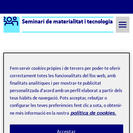
Logo Ágora
Seminari de materialitat i tecnologia
Saltar al contingut
Semestre 20222 - Aula 1
Folio
Fem servir
cookies
pròpies i de tercers per poder-te oferir
Folio
correctament totes les funcionalitats del lloc web, amb
finalitats analítiques i per mostrar-te publicitat
personalitzada d'acord amb un perfil elaborat a partir dels
teus hàbits de navegació. Pots acceptar, rebutjar o
configurar les teves preferències fent clic a sota, o obtenir-
ne més informació en la nostra
política de cookies.
Benvinguts i benvingudes!
Publicat per
expa
Acceptar