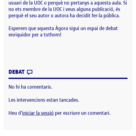
usuari de la UOC o perquè no pertanys a aquesta aula. Si
no ets membre de la UOC i veus alguna publicació, és
perquè el seu autor o autora ha decidit fer-la pública.
Esperem que aquesta Àgora sigui un espai de debat
enriquidor per a tothom!
CONTRIBUTION
0
EL BENVINGUTS I BENVINGUDES!
DEBAT
No hi ha comentaris.
Les intervencions estan tancades.
Heu d'
iniciar la sessió
per escriure un comentari.