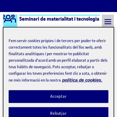
Logo Ágora
Seminari de materialitat i tecnologia
Saltar al contingut
Fem servir
cookies
pròpies i de tercers per poder-te oferir
correctament totes les funcionalitats del lloc web, amb
Semestre 20222 - Aula 1
Folio
finalitats analítiques i per mostrar-te publicitat
personalitzada d'acord amb un perfil elaborat a partir dels
Folio
teus hàbits de navegació. Pots acceptar, rebutjar o
configurar les teves preferències fent clic a sota, o obtenir-
ne més informació en la nostra
política de cookies.
Acceptar
Rebutjar