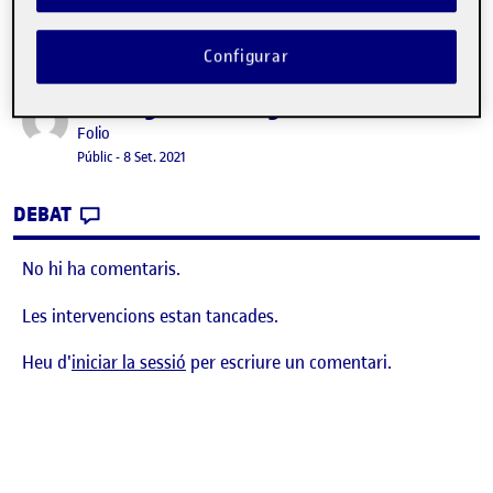
Configurar
Benvinguts i benvingudes!
Publicat per
Publicat per
Folio
Visibilitat:
Data de publicació
15 setembre, 2022 3:08 pm
Públic
-
8 Set. 2021
CONTRIBUTION
0
EL BENVINGUTS I BENVINGUDES!
DEBAT
No hi ha comentaris.
Les intervencions estan tancades.
Heu d'
iniciar la sessió
per escriure un comentari.